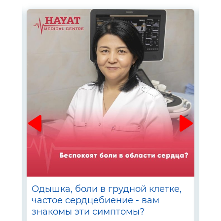
–
Одышка, боли в грудной клетке,
Сда
частое сердцебиение - вам
вые
знакомы эти симптомы?
Med