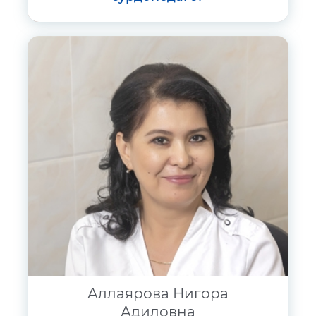
Аллаярова Нигора
Адиловна