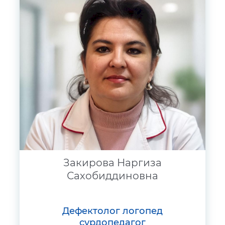
Закирова Наргиза
Сахобиддиновна
дефектолог логопед
сурдопедагог