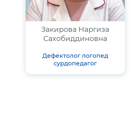
Закирова Наргиза
Сахобиддиновна
дефектолог логопед
сурдопедагог