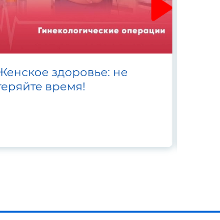
Женское здоровье: не
Как с
теряйте время!
зубов
стома