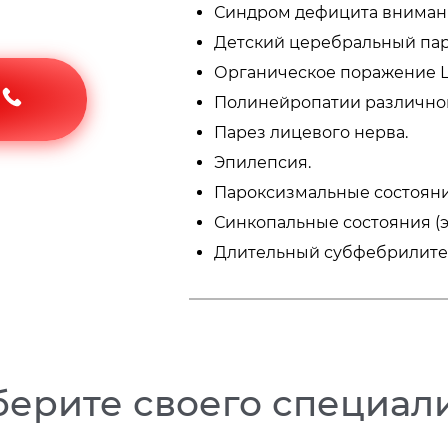
Синдром дефицита вниман
Детский церебральный па
Органическое поражение 
Полинейропатии различног
Парез лицевого нерва.
Эпилепсия.
Пароксизмальные состояни
Синкопальные состояния (э
Длительный субфебрилитет
ерите своего специал