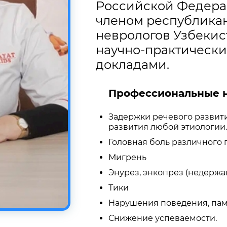
Российской Федерац
членом республика
неврологов Узбекист
научно-практически
докладами.
Профессиональные н
Задержки речевого развити
развития любой этиологии.
Головная боль различного г
Мигрень
Энурез, энкопрез (недержан
Тики
Нарушения поведения, пам
Снижение успеваемости.