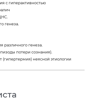
ия с гиперактивностью
ралич
ЦНС.
о генеза.
я различного генеза.
пизоды потери сознания).
 (гипертермия) неясной этиологии
иста