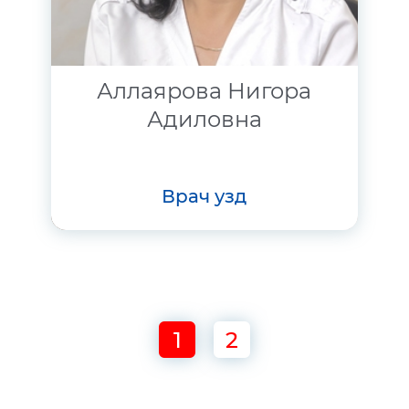
Аллаярова Нигора
Адиловна
врач узд
1
2