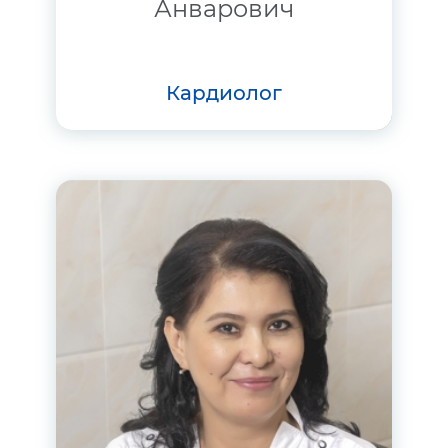
Анварович
кардиолог