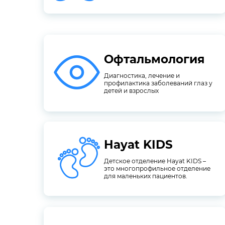
Офтальмология
детей и взрослых
профилактика заболеваний глаз у
Диагностика, лечение и
Диагностика, лечение и
профилактика заболеваний глаз у
Офтальмология
детей и взрослых
Hayat KIDS
для маленьких пациентов.
это многопрофильное отделение
Детское отделение Hayat KIDS –
Детское отделение Hayat KIDS –
это многопрофильное отделение
Hayat KIDS
для маленьких пациентов.