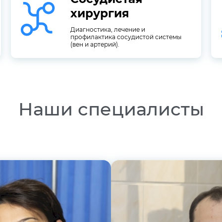
профилактика сосудистой системы
хирургия
Диагностика, лечение и
хирургия
Диагностика, лечение и
профилактика сосудистой системы
Сосудистая
(вен и артерий).
Наши специалисты