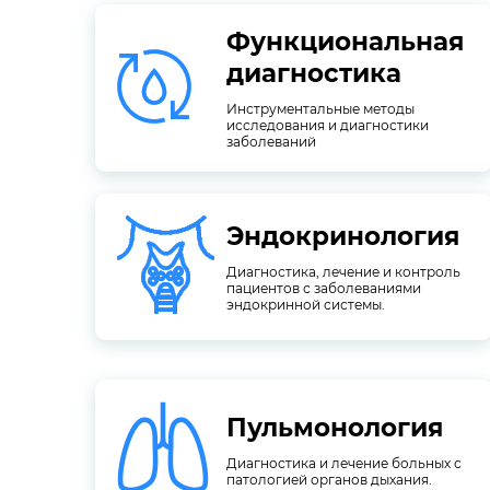
Функциональная
заболеваний
исследования и диагностики
диагностика
Инструментальные методы
диагностика
Инструментальные методы
исследования и диагностики
Функциональная
заболеваний
Эндокринология
эндокринной системы.
пациентов с заболеваниями
Диагностика, лечение и контроль
Диагностика, лечение и контроль
пациентов с заболеваниями
Эндокринология
эндокринной системы.
Пульмонология
патологией органов дыхания.
Диагностика и лечение больных с
Диагностика и лечение больных с
Пульмонология
патологией органов дыхания.