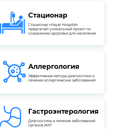
Стационар
сохранению здоровья для населения
предлагает уникальный проект по
Стационар «Hayat Hospital»
Стационар «Hayat Hospital»
предлагает уникальный проект по
Стационар
сохранению здоровья для населения
Аллергология
лечения аллергических заболеваний
Эффективные методы диагностики и
Эффективные методы диагностики и
Аллергология
лечения аллергических заболеваний
Гастроэнтерология
органов ЖКТ
Диагностика и лечение заболеваний
Диагностика и лечение заболеваний
Гастроэнтерология
органов ЖКТ