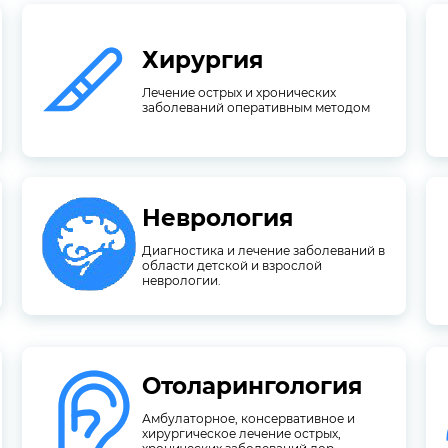
Хирургия
заболеваний оперативным методом
Лечение острых и хронических
Лечение острых и хронических
Хирургия
заболеваний оперативным методом
Неврология
неврологии.
области детской и взрослой
Диагностика и лечение заболеваний в
Диагностика и лечение заболеваний в
области детской и взрослой
Неврология
неврологии.
Отоларингология
органов
хронических заболеваний лор-
хирургическое лечение острых,
Амбулаторное, консервативное и
Амбулаторное, консервативное и
хирургическое лечение острых,