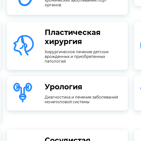
хронических заболеваний лор-
Отоларингология
органов
Пластическая
патологий.
врожденных и приобретенных
хирургия
Хирургическое лечение детских
хирургия
Хирургическое лечение детских
врожденных и приобретенных
Пластическая
патологий.
Урология
мочеполовой системы
Диагностика и лечение заболеваний
Диагностика и лечение заболеваний
Урология
мочеполовой системы
Сосудистая
(вен и артерий).