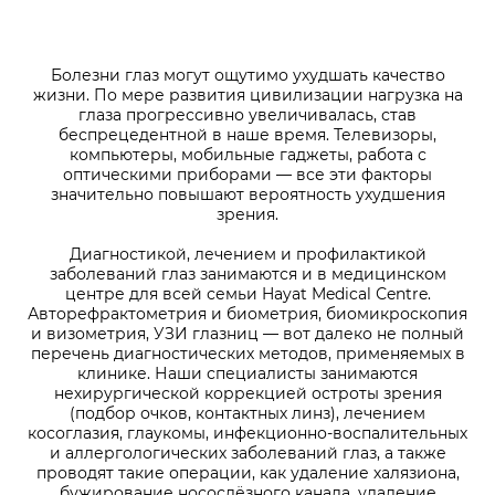
Болезни глаз могут ощутимо ухудшать качество
жизни. По мере развития цивилизации нагрузка на
глаза прогрессивно увеличивалась, став
беспрецедентной в наше время. Телевизоры,
компьютеры, мобильные гаджеты, работа с
оптическими приборами — все эти факторы
значительно повышают вероятность ухудшения
зрения.
Диагностикой, лечением и профилактикой
заболеваний глаз занимаются и в медицинском
центре для всей семьи Hayat Medical Сentre.
Авторефрактометрия и биометрия, биомикроскопия
и визометрия, УЗИ глазниц — вот далеко не полный
перечень диагностических методов, применяемых в
клинике. Наши специалисты занимаются
нехирургической коррекцией остроты зрения
(подбор очков, контактных линз), лечением
косоглазия, глаукомы, инфекционно-воспалительных
и аллергологических заболеваний глаз, а также
проводят такие операции, как удаление халязиона,
бужирование носослёзного канала, удаление