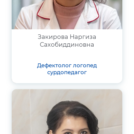
Закирова Наргиза
Сахобиддиновна
дефектолог логопед
сурдопедагог