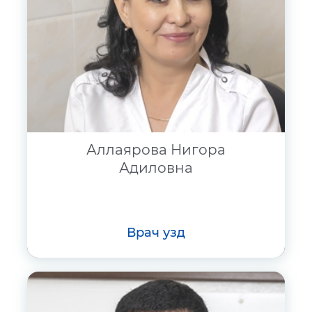
Аллаярова Нигора
Адиловна
врач узд