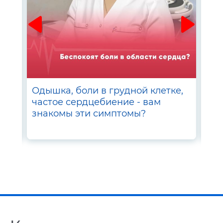
–
Одышка, боли в грудной клетке,
Сда
частое сердцебиение - вам
вые
знакомы эти симптомы?
Med