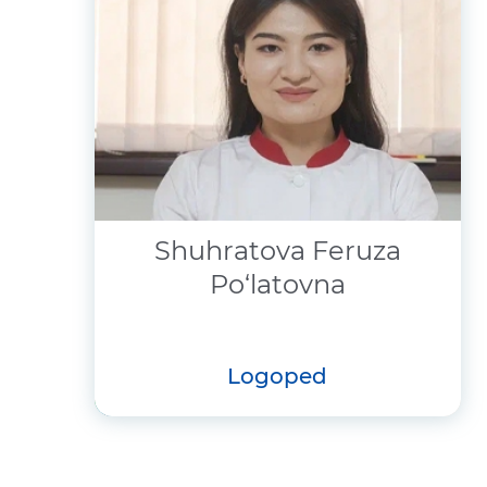
Shuhratova Feruza
Po‘latovna
logoped