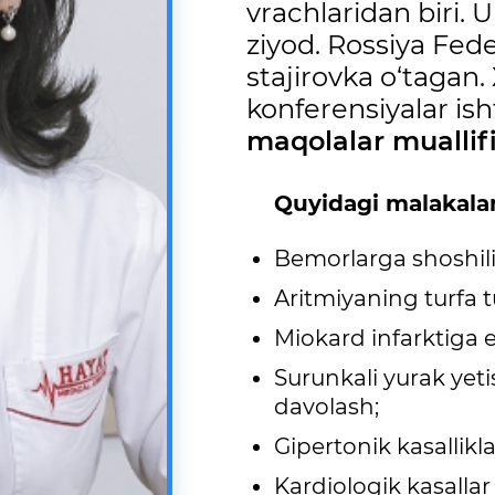
vrachlaridan biri. 
ziyod. Rossiya Fede
stajirovka o‘tagan
konferensiyalar isht
maqolalar muallifi
Quyidagi malakala
Bemorlarga shoshili
Aritmiyaning turfa t
Miokard infarktiga 
Surunkali yurak yet
davolash;
Gipertonik kasallik
Kardiologik kasallar 