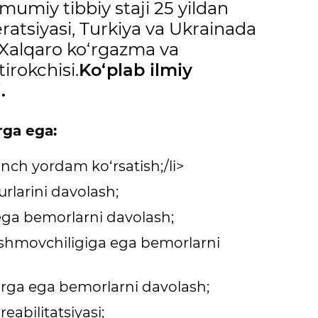
Umumiy tibbiy staji 25 yildan
ratsiyasi, Turkiya va Ukrainada
. Xalqaro ko‘rgazma va
irokchisi.
Ko‘plab ilmiy
.
rga ega:
nch yordam ko‘rsatish;/li>
urlarini davolash;
ega bemorlarni davolash;
ishmovchiligiga ega bemorlarni
larga ega bemorlarni davolash;
reabilitatsiyasi;