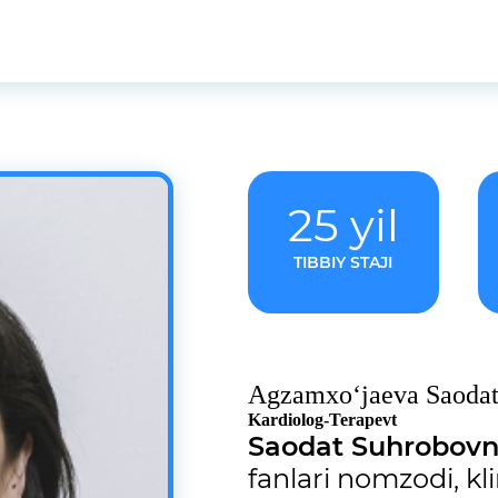
25 yil
TIBBIY STAJI
Agzamxo‘jaeva Saodat
Kardiolog-Terapevt
Saodat Suhrobov
fanlari nomzodi, kl