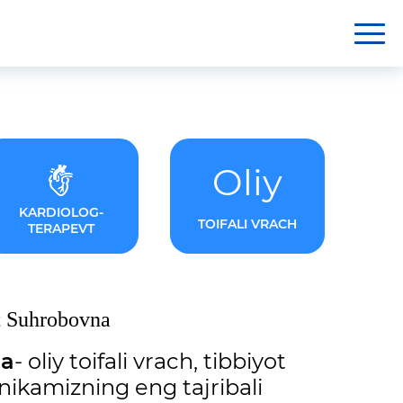
Oliy
KARDIOLOG-
TOIFALI VRACH
TERAPEVT
 Suhrobovna
na
- oliy toifali vrach, tibbiyot
inikamizning eng tajribali